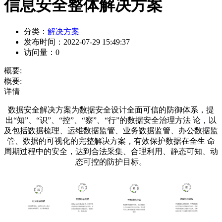
信息安全整体解决方案
分类：
解决方案
发布时间：
2022-07-29 15:49:37
访问量：
0
概要:
概要:
详情
数据安全解决方案为数据安全设计全面可信的防御体系，提
出“知”、“识”、“控”、“察”、“行”的数据安全治理方法 论，以
及包括数据梳理、运维数据监管、业务数据监管、办公数据监
管、数据的可视化的完整解决方案，有效保护数据在全生 命
周期过程中的安全，达到合法采集、合理利用、静态可知、动
态可控的防护目标。