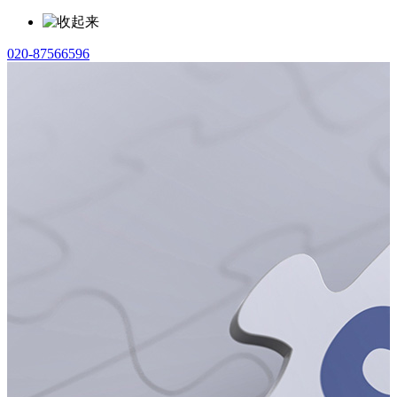
020-87566596