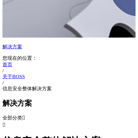
解决方案
您现在的位置：
首页
/
关于BOSS
/
信息安全整体解决方案
解决方案
全部分类

